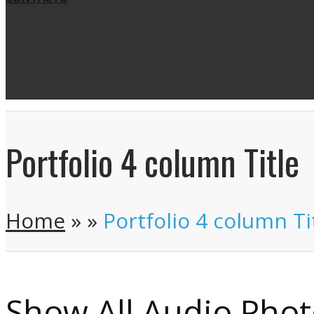
Portfolio 4 column Title
Home
»
»
Portfolio 4 column Ti
Show All
Audio
Pho