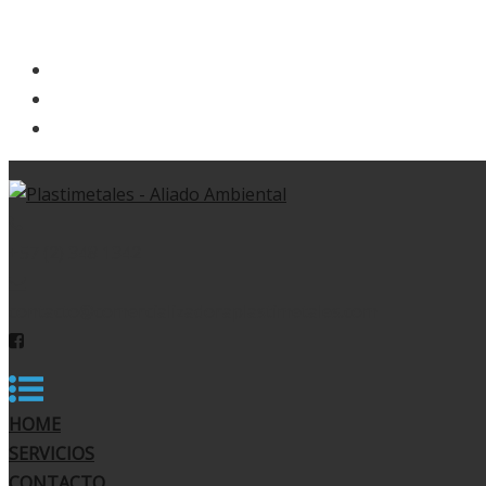
+57 (2) 348 1342
contacto@comercializadoraplastimetales.com
HOME
SERVICIOS
CONTACTO