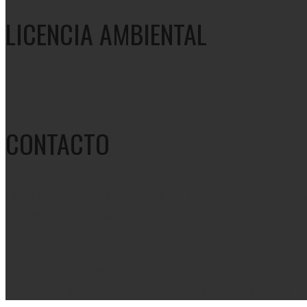
LICENCIA AMBIENTAL
CONTACTO
Dirección:
, Bodega #1: Cra 2c # 31 - 02. Cali (Colombia) - 
Dirección:
, Bodega #2: Camino del Guanabanal No T1 – 134 
Teléfono: +57 (2) 3481342
Celular: +57 3107896399
Correo: comercial@comercializadoraplastimetales.com | p