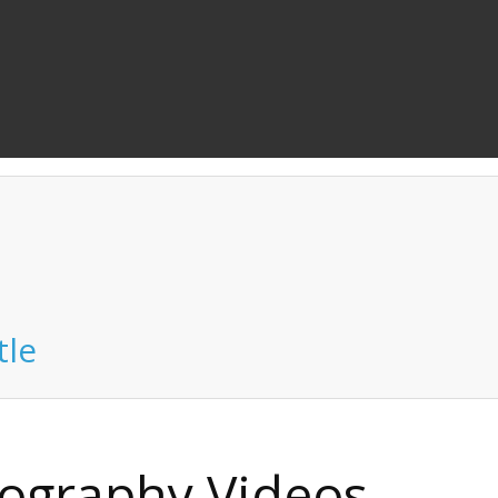
tle
tography
Videos