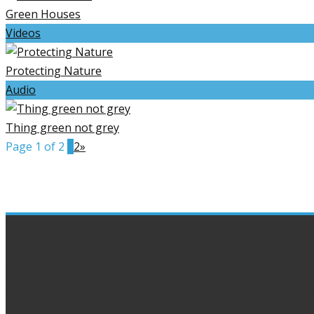
Green Houses
Videos
Protecting Nature
Audio
Thing green not grey
Page 1 of 2
1
2
»
Contamos licencia ambiental otorgada por la Corporación 
electrónicos RAEES y desechos metálicos que contengan ale