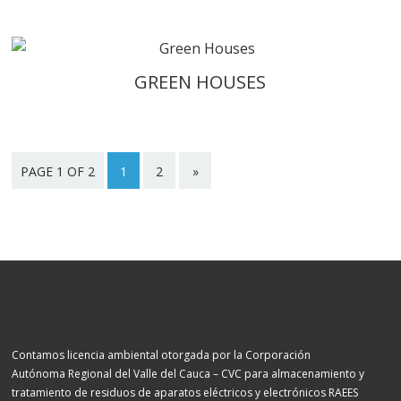
GREEN HOUSES
PAGE 1 OF 2
1
2
»
Contamos licencia ambiental otorgada por la Corporación
Autónoma Regional del Valle del Cauca – CVC para almacenamiento y
tratamiento de residuos de aparatos eléctricos y electrónicos RAEES