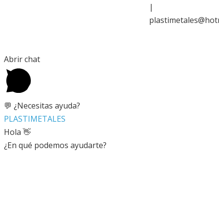
|
plastimetales@hot
Copyright 2020 © Diseñado por
WhisperMKT
Abrir chat
💬 ¿Necesitas ayuda?
PLASTIMETALES
Hola 👋
¿En qué podemos ayudarte?