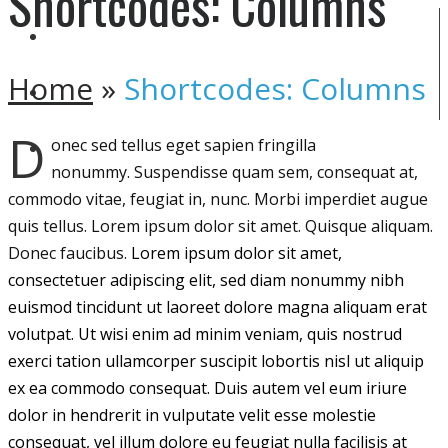
Shortcodes: Columns
HOME
Home
»
Shortcodes: Columns
SERVICIOS
D
onec sed tellus eget sapien fringilla
CONTACTO
nonummy.
Suspendisse quam sem, consequat at,
commodo vitae, feugiat in, nunc. Morbi imperdiet augue
quis tellus. Lorem ipsum dolor sit amet. Quisque aliquam.
Donec faucibus.
Lorem ipsum dolor sit amet,
consectetuer adipiscing elit, sed diam nonummy nibh
euismod tincidunt ut laoreet dolore magna aliquam erat
volutpat. Ut wisi enim ad minim veniam, quis nostrud
exerci tation ullamcorper suscipit lobortis nisl ut aliquip
ex ea commodo consequat. Duis autem vel eum iriure
dolor in hendrerit in vulputate velit esse molestie
consequat, vel illum dolore eu feugiat nulla facilisis at