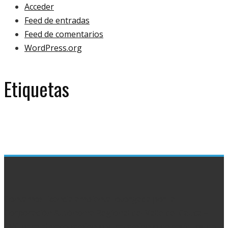
Acceder
Feed de entradas
Feed de comentarios
WordPress.org
Etiquetas
eco
ecology
bulb
green
ecologoy
gallery
house
paper
plant
video
Contamos licencia ambiental otorgada por la
Corporación Autónoma Regional del Valle del Cauca –
CVC para almacenamiento y tratamiento de residuos de