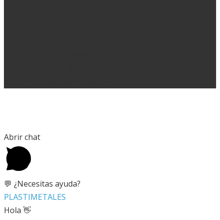
Dirección:
, Bodega #2: Camino del Guanabanal No T1 –
134 La Dolores - Cali (Colombia) - Bodega RAEES.
Teléfono: +57 (2) 3481342
Celular: +57 3107896399
Correo: comercial@comercializadoraplastimetales.com |
plastimetales@hotmail.com
Copyright 2020 © Diseñado por
WhisperMKT
Abrir chat
💬 ¿Necesitas ayuda?
PLASTIMETALES
Hola 👋