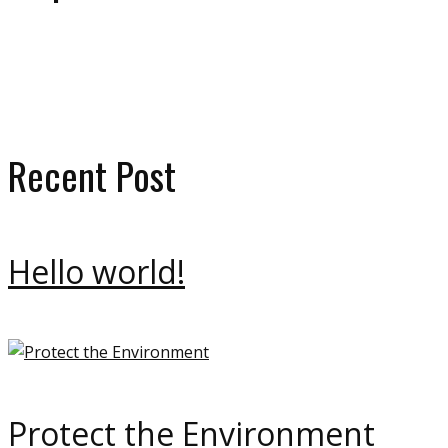
eco
ecology
bulb
green
ecologoy
gallery
house
paper
plant
video
Recent Post
Hello world!
Protect the Environment