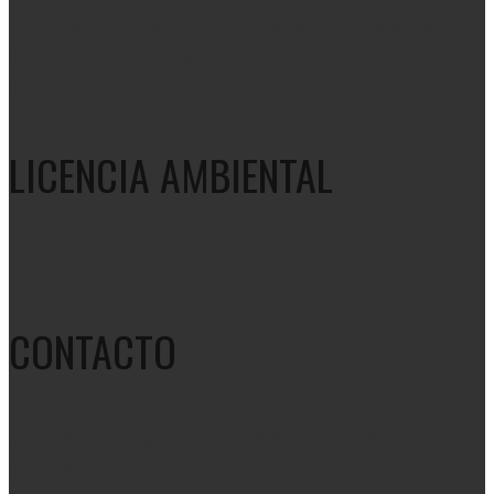
aparatos eléctricos y electrónicos RAEES y desechos
metálicos que contengan aleaciones de antimonio,
arsénico, berilio cadmio y plomo.
LICENCIA AMBIENTAL
CONTACTO
Dirección:
, Bodega #1: Cra 2c # 31 - 02. Cali (Colombia) -
Bodega Recuperables.